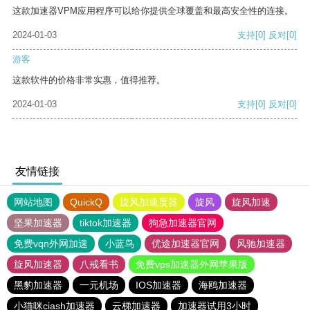
这款加速器VPM应用程序可以给你提供全球覆盖和最高安全性的连接。
2024-01-03
支持
[0]
反对
[0]
游客
这款软件的价格非常实惠，值得推荐。
2024-01-03
支持
[0]
反对
[0]
友情链接
网站地图
QuickQ
旋风加速度器
旋风
旋风加速
坚果加速器
tiktok加速器
狗急加速器官网
免费vqn外网加速
小蓝鸟
优途加速器官网
风驰加速器
旋风加速器
八戒看书
免费vps加速器外网苹果版
黑豹加速器
一元机场
IOS加速器
海鸥加速器
小猫咪ciash加速器
云梯加速器
加速器试用3小时