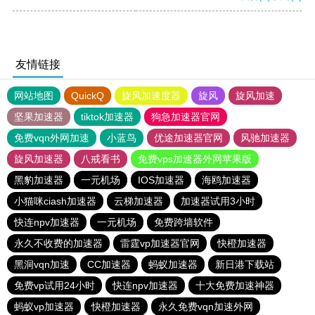
友情链接
网站地图
QuickQ
旋风加速度器
旋风
旋风加速
坚果加速器
tiktok加速器
狗急加速器官网
免费vqn外网加速
小蓝鸟
优途加速器官网
风驰加速器
旋风加速器
八戒看书
免费vps加速器外网苹果版
黑豹加速器
一元机场
IOS加速器
海鸥加速器
小猫咪ciash加速器
云梯加速器
加速器试用3小时
快连npv加速器
一元机场
免费跨墙软件
永久不收费的加速器
雷霆vp加速器官网
快橙加速器
黑洞vqn加速
CC加速器
蚂蚁加速器
新日港下载站
免费vp试用24小时
快连npv加速器
十大免费加速神器
蚂蚁vp加速器
快橙加速器
永久免费vqn加速外网