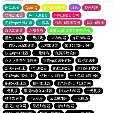
网站地图
QuickQ
旋风加速度器
旋风
旋风加速
坚果加速器
tiktok加速器
狗急加速器官网
免费vqn外网加速
小蓝鸟
优途加速器官网
风驰加速器
旋风加速器
八戒看书
免费vps加速器外网苹果版
黑豹加速器
一元机场
IOS加速器
海鸥加速器
小猫咪ciash加速器
云梯加速器
加速器试用3小时
快连npv加速器
一元机场
免费跨墙软件
永久不收费的加速器
雷霆vp加速器官网
快橙加速器
黑洞vqn加速
CC加速器
蚂蚁加速器
新日港下载站
免费vp试用24小时
快连npv加速器
十大免费加速神器
蚂蚁vp加速器
快橙加速器
永久免费vqn加速外网
1元机场
黑洞vp永久加速器
快喵vp加速器
一元机场
橘子加速器
一元机场
vp免费加速
一元机场
黑洞加速官网
星星加速器
油管加速器