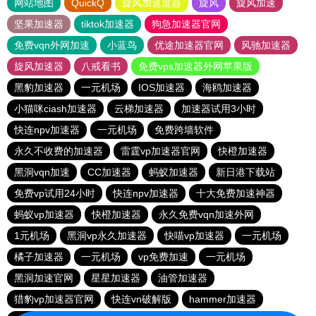
网站地图
QuickQ
旋风加速度器
旋风
旋风加速
坚果加速器
tiktok加速器
狗急加速器官网
免费vqn外网加速
小蓝鸟
优途加速器官网
风驰加速器
旋风加速器
八戒看书
免费vps加速器外网苹果版
黑豹加速器
一元机场
IOS加速器
海鸥加速器
小猫咪ciash加速器
云梯加速器
加速器试用3小时
快连npv加速器
一元机场
免费跨墙软件
永久不收费的加速器
雷霆vp加速器官网
快橙加速器
黑洞vqn加速
CC加速器
蚂蚁加速器
新日港下载站
免费vp试用24小时
快连npv加速器
十大免费加速神器
蚂蚁vp加速器
快橙加速器
永久免费vqn加速外网
1元机场
黑洞vp永久加速器
快喵vp加速器
一元机场
橘子加速器
一元机场
vp免费加速
一元机场
黑洞加速官网
星星加速器
油管加速器
猎豹vp加速器官网
快连vn破解版
hammer加速器