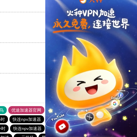
支持
[0]
反对
[0]
支持
[0]
反对
[0]
支持
[0]
反对
[0]
鸟
优途加速器官网
风驰加速器
旋风加速器
八戒看书
小时
快连npv加速器
一元机场
免费跨墙软件
小时
快连npv加速器
十大免费加速神器
蚂蚁vp加速器